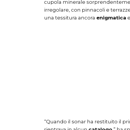
cupola minerale sorprendentem
irregolare, con pinnacoli e terraz
una tessitura ancora
enigmatica
e
“Quando il sonar ha restituito il 
rientrava in alcun
catalogo
,” ha s