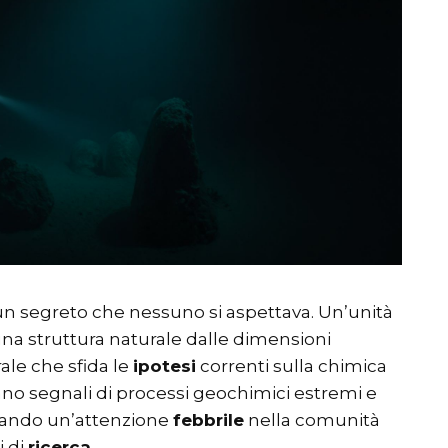
 segreto che nessuno si aspettava. Un’unità
 una struttura naturale dalle dimensioni
rale che sfida le
ipotesi
correnti sulla chimica
cano segnali di processi geochimici estremi e
itando un’attenzione
febbrile
nella comunità
i di
ricerca
.