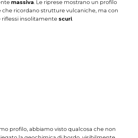
ente
massiva
. Le riprese mostrano un profilo
ze che ricordano strutture vulcaniche, ma con
 riflessi insolitamente
scuri
.
primo profilo, abbiamo visto qualcosa che non
piegato la geochimica di bordo, visibilmente