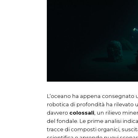
L’oceano ha appena consegnato un
robotica di profondità ha rilevato
davvero
colossali
, un rilievo mine
del fondale. Le prime analisi indi
tracce di composti organici, susc
scientifica e aprendo nuovi scenar